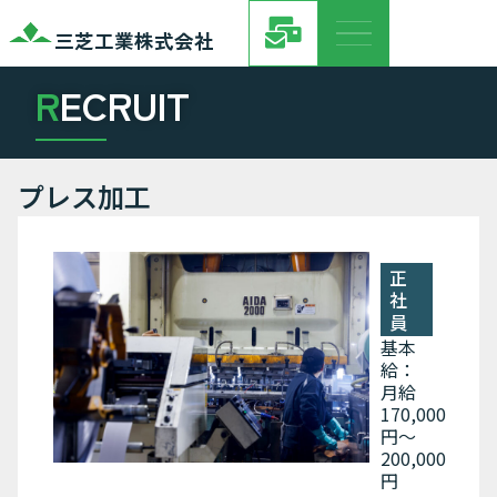
三芝工業株式会社
R
ECRUIT
プレス加工
正
社
員
基本
給：
月給
170,000
円〜
200,000
円