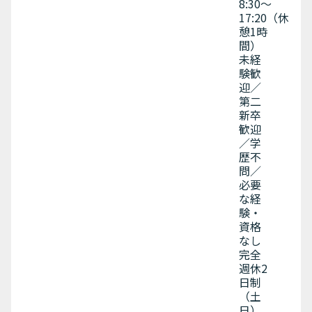
8:30〜
17:20（休
憩1時
間）
未経
験歓
迎／
第二
新卒
歓迎
／学
歴不
問／
必要
な経
験・
資格
なし
完全
週休2
日制
（土
日）