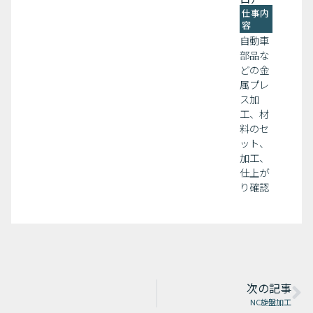
仕事内
容
自動車
部品な
どの金
属プレ
ス加
工、材
料のセ
ット、
加工、
仕上が
り確認
次の記事
NC旋盤加工